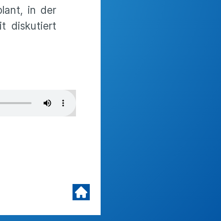
lant, in der
t diskutiert