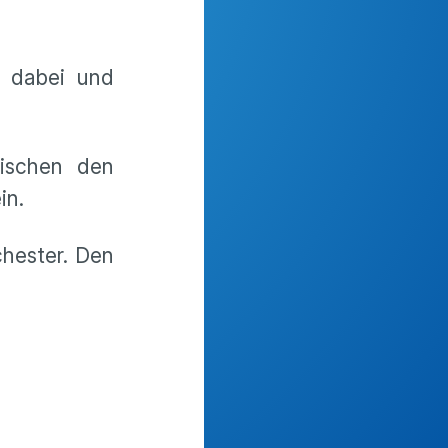
g dabei und
wischen den
in.
chester. Den