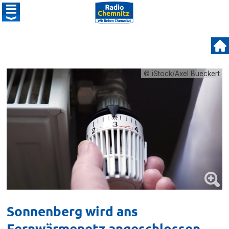
© iStock/Axel Bueckert
Sonnenberg wird ans
Fernwärmenetz angeschlossen