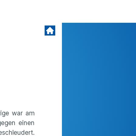
rige war am
gegen einen
schleudert.