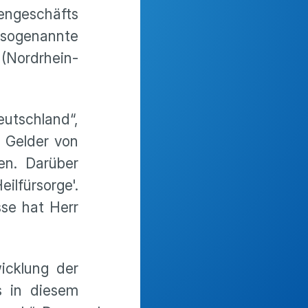
engeschäfts
 sogenannte
(Nordrhein-
utschland“,
' Gelder von
en. Darüber
ilfürsorge'.
sse hat Herr
icklung der
s in diesem