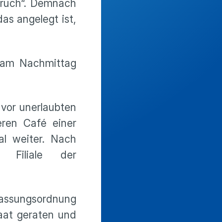
bruch“. Demnach
das angelegt ist,
d am Nachmittag
 vor unerlaubten
ren Café einer
al weiter. Nach
Filiale der
fassungsordnung
taat geraten und