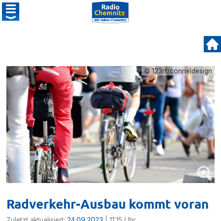
© 123rf/conneldesign
Radverkehr-Ausbau kommt voran
Zuletzt aktualisiert:
24.09.2023
| 11:15 Uhr