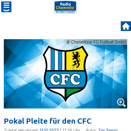
© Chemnitzer FC Fußball GmbH
Pokal Pleite für den CFC
Zuletzt aktualisiert:
14.10.2023
| 17:26 Uhr
Autor:
Tim Simon