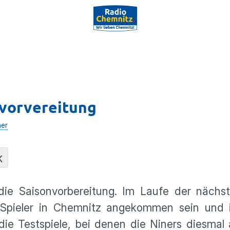
nvorvereitung
her
K
n die Saisonvorbereitung. Im Laufe der näch
n Spieler in Chemnitz angekommen sein und i
ie Testspiele, bei denen die Niners diesmal