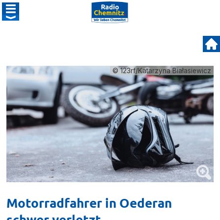
© 123rf/Katarzyna Białasiewicz
Motorradfahrer in Oederan
schwer verletzt