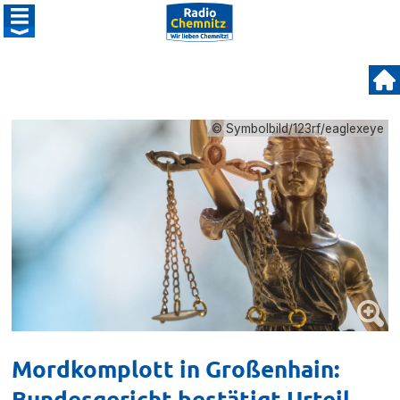
© Symbolbild/123rf/eaglexeye
Mordkomplott in Großenhain:
Bundesgericht bestätigt Urteil