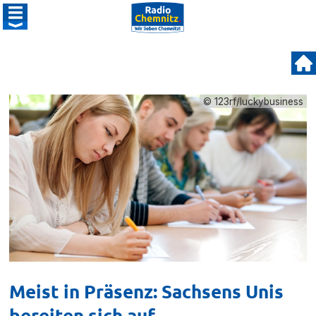
© 123rf/luckybusiness
Meist in Präsenz: Sachsens Unis
bereiten sich auf