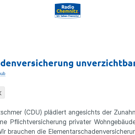
denversicherung unverzichtba
aub
K
tschmer (CDU) plädiert angesichts der Zunah
ine Pflichtversicherung privater Wohngebäud
r brauchen die Elementarschadenversicherung