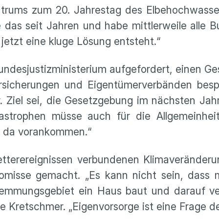
trums zum 20. Jahrestag des Elbehochwass
e das seit Jahren und habe mittlerweile alle 
 jetzt eine kluge Lösung entsteht.“
ndesjustizministerium aufgefordert, einen G
ersicherungen und Eigentümerverbänden besp
. Ziel sei, die Gesetzgebung im nächsten Jah
strophen müsse auch für die Allgemeinheit
wir da vorankommen.“
etterereignissen verbundenen Klimaveränderu
misse gemacht. „Es kann nicht sein, dass 
mmungsgebiet ein Haus baut und darauf ver
te Kretschmer. „Eigenvorsorge ist eine Frage d