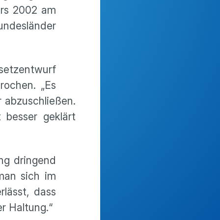
ers 2002 am
Bundesländer
esetzentwurf
rochen. „Es
r abzuschließen.
 besser geklärt
ng dringend
man sich im
lässt, dass
er Haltung.“