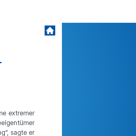
r
me extremer
eeigentümer
“, sagte er