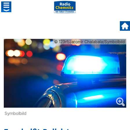
© 123rf/Jaromír Chalabala/Symbolbild
Symbolbild