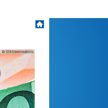
© 123rf/delcreations