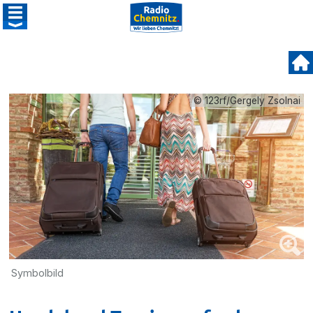
© 123rf/Gergely Zsolnai
Symbolbild