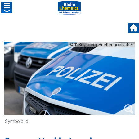
© 123rf/Joerg Huettenhoelscher
Symbolbild