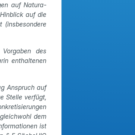
gen auf Natura-
inblick auf die
t (insbesondere
n Vorgaben des
rin enthaltenen
ag Anspruch auf
 Stelle verfügt,
nkretisierungen
 gleichwohl dem
formationen ist