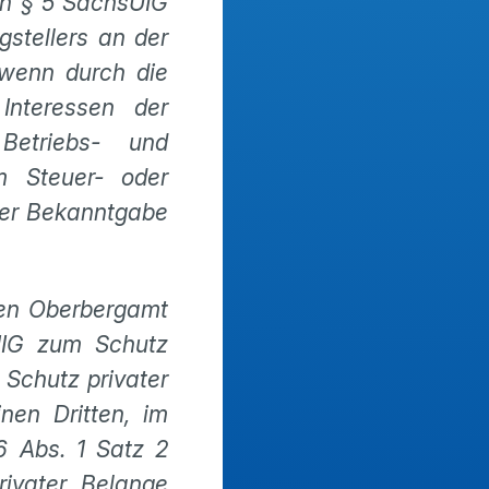
in § 5 SächsUIG
gstellers an der
 wenn durch die
Interessen der
Betriebs- und
m Steuer- oder
 der Bekanntgabe
hen Oberbergamt
UIG zum Schutz
Schutz privater
nen Dritten, im
6 Abs. 1 Satz 2
rivater Belange