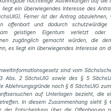
kanntgabe nachteilige Auswirkungen auf die 
liegt ein überwiegendes Interesse des Antra
chsUIG). Ferner ist der Antrag abzulehnen,
n offenbart und dadurch schutzwürdige 
e am geistigen Eigentum verletzt oder 
ionen zugänglich gemacht würden, die de
denn, es liegt ein überwiegendes Interesse an
weltinformationsgesetz sind vom Sächsisc
 3 Abs. 2 SächsUIG sowie des § 5 Sächs
die Ablehnungsgründe nach § 6 SächsUIG zum 
ftsersuchen auf Unterlagen bezieht, die ei
 betreffen. In diesem Zusammenhang sieht § 
r der Entscheidung über die Offenbarung p