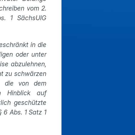
chreiben vom 2.
bs. 1 SächsUIG
schränkt in die
igen oder unter
eise abzulehnen,
mt zu schwärzen
lte die von dem
m Hinblick auf
lich geschützte
 6 Abs. 1 Satz 1