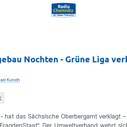
ebau Nochten - Grüne Liga ver
ael Kunoth
K
 - hat das Sächsische Oberbergamt verklagt 
t „FragdenStaat“. Der Umweltverband wehrt si