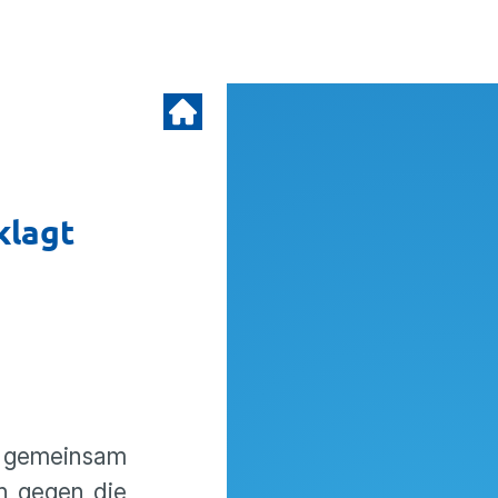
klagt
– gemeinsam
ch gegen die