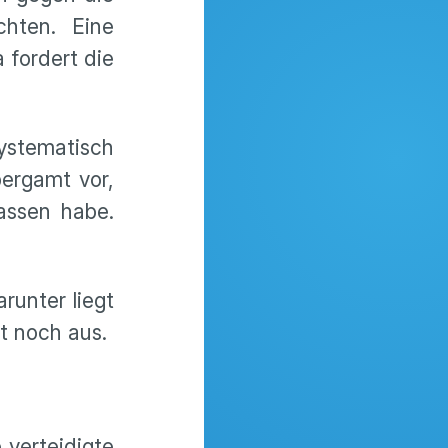
hten. Eine
 fordert die
ystematisch
ergamt vor,
assen habe.
runter liegt
t noch aus.
verteidigte