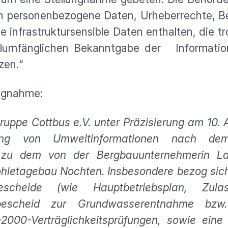
ch personenbezogene Daten, Urheberrechte, B
nfrastruktursensible Daten enthalten, die tro
llumfänglichen Bekanntgabe der Informatio
zen.“
ungnahme:
uppe Cottbus e.V. unter Präzisierung am 10. 
ung von Umweltinformationen nach de
 zu dem von der Bergbauunternehmerin Lau
hletagebau Nochten. Insbesondere bezog sich
cheide (wie Hauptbetriebsplan, Zulass
sbescheid zur Grundwasserentnahme bzw.
000-Verträglichkeitsprüfungen, sowie eine A