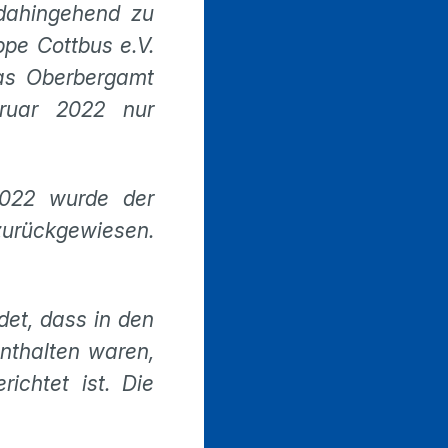
dahingehend zu
pe Cottbus e.V.
das Oberbergamt
ruar 2022 nur
2022 wurde der
zurückgewiesen.
det, dass in den
nthalten waren,
ichtet ist. Die