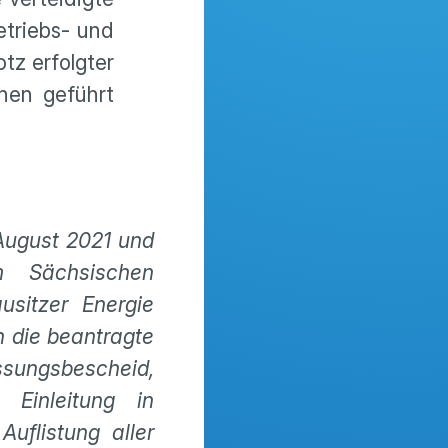
etriebs- und
tz erfolgter
nen geführt
August 2021 und
m Sächsischen
sitzer Energie
 die beantragte
ungsbescheid,
 Einleitung in
uflistung aller