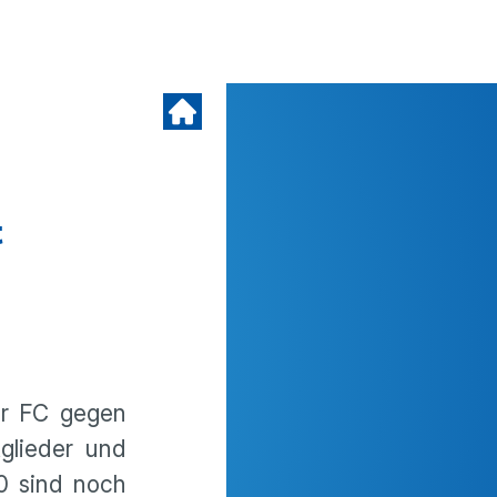
t
er FC gegen
glieder und
00 sind noch