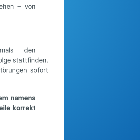
tehen – von
tmals den
olge stattfinden.
törungen sofort
stem namens
ile korrekt