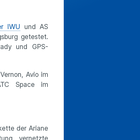
er IWU
und AS
sburg getestet.
Brady und GPS-
 Vernon, Avio im
 ATC Space im
ette der Ariane
tung, vernetzte