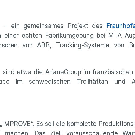
5 – ein gemeinsames Projekt des
Fraunhof
in einer echten Fabrikumgebung bei MTA Aug
sensoren von ABB, Tracking-Systeme von 
gt sind etwa die ArianeGroup im französischen
ospace im schwedischen Trollhättan und
IMPROVE“. Es soll die komplette Produktionsk
er machen. Das Ziel: vorausschauende War