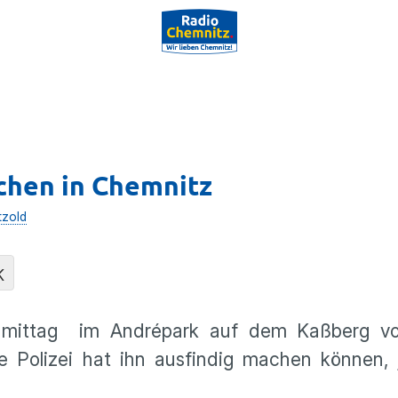
dchen in Chemnitz
tzold
K
chmittag im Andrépark auf dem Kaßberg v
 Polizei hat ihn ausfindig machen können, j