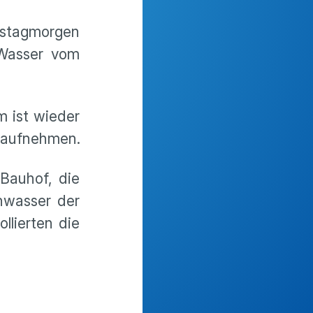
mstagmorgen
 Wasser vom
m ist wieder
r aufnehmen.
 Bauhof, die
hwasser der
llierten die