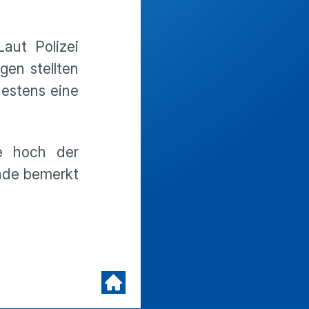
aut Polizei
en stellten
destens eine
e hoch der
nde bemerkt