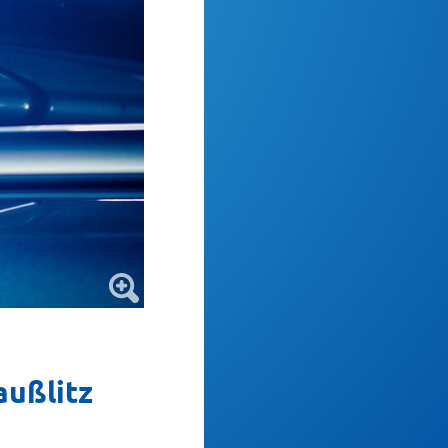
außlitz