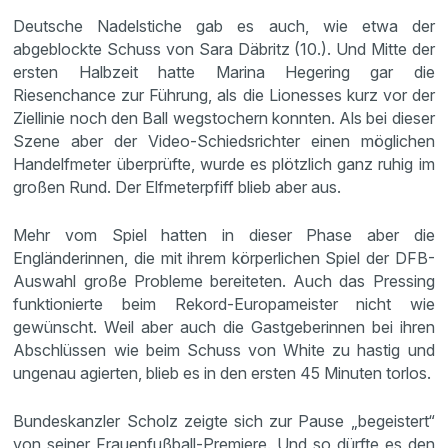
Deutsche Nadelstiche gab es auch, wie etwa der
abgeblockte Schuss von Sara Däbritz (10.). Und Mitte der
ersten Halbzeit hatte Marina Hegering gar die
Riesenchance zur Führung, als die Lionesses kurz vor der
Ziellinie noch den Ball wegstochern konnten. Als bei dieser
Szene aber der Video-Schiedsrichter einen möglichen
Handelfmeter überprüfte, wurde es plötzlich ganz ruhig im
großen Rund. Der Elfmeterpfiff blieb aber aus.
Mehr vom Spiel hatten in dieser Phase aber die
Engländerinnen, die mit ihrem körperlichen Spiel der DFB-
Auswahl große Probleme bereiteten. Auch das Pressing
funktionierte beim Rekord-Europameister nicht wie
gewünscht. Weil aber auch die Gastgeberinnen bei ihren
Abschlüssen wie beim Schuss von White zu hastig und
ungenau agierten, blieb es in den ersten 45 Minuten torlos.
Bundeskanzler Scholz zeigte sich zur Pause „begeistert“
von seiner Frauenfußball-Premiere. Und so dürfte es den