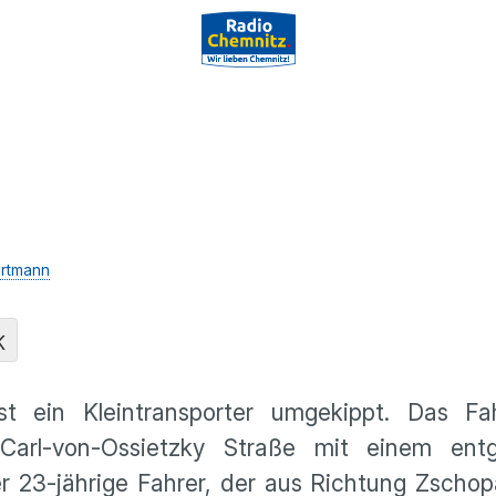
rtmann
K
t ein Kleintransporter umgekippt. Das F
arl-von-Ossietzky Straße mit einem ent
 23-jährige Fahrer, der aus Richtung Zschop