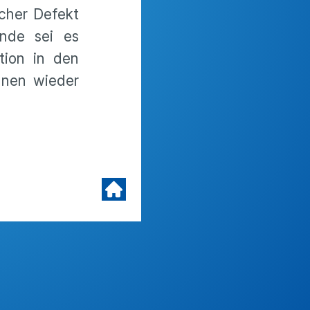
scher Defekt
nde sei es
tion in den
hnen wieder