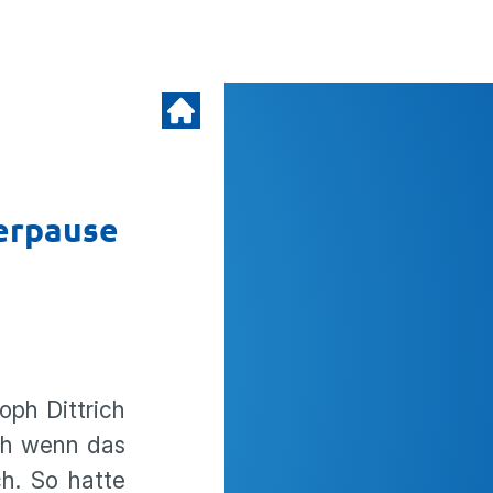
erpause
oph Dittrich
uch wenn das
ch. So hatte