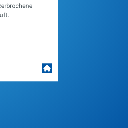
 zerbrochene
uft.