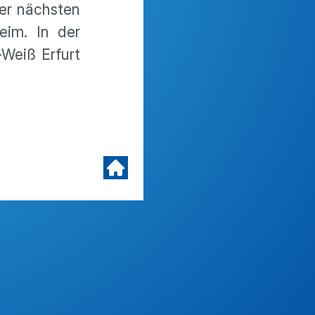
der nächsten
eim. In der
-Weiß Erfurt