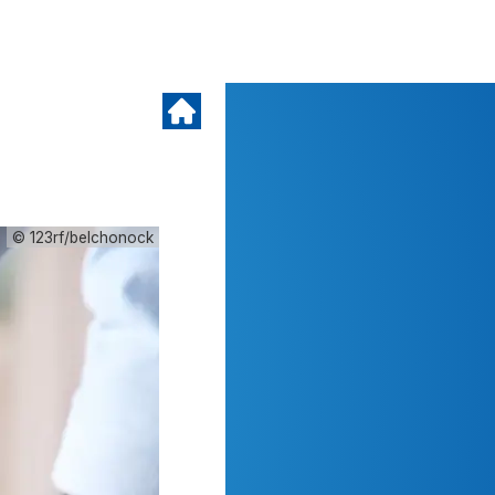
© 123rf/belchonock