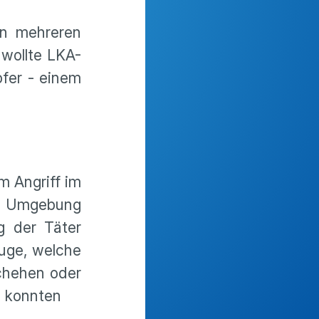
on mehreren
 wollte LKA-
fer - einem
m Angriff im
n Umgebung
g der Täter
uge, welche
chehen oder
n konnten