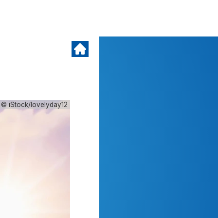
© iStock/lovelyday12