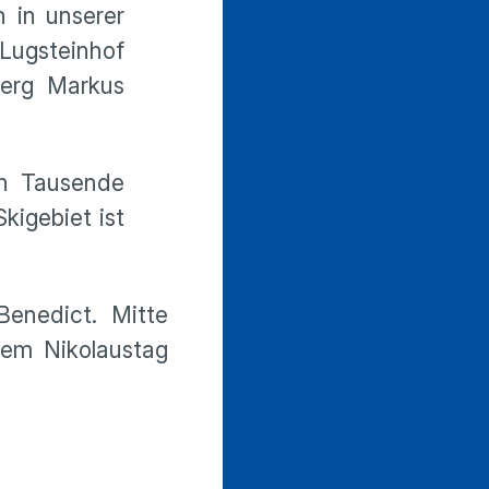
n in unserer
Lugsteinhof
berg Markus
en Tausende
kigebiet ist
Benedict. Mitte
dem Nikolaustag