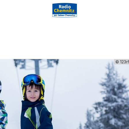
© 123r