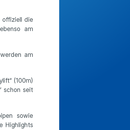
ffiziell die
, ebenso am
m werden am
lift“ (100m)
“ schon seit
oipen sowie
e Highlights