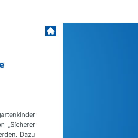
e
artenkinder
n „Sicherer
erden. Dazu