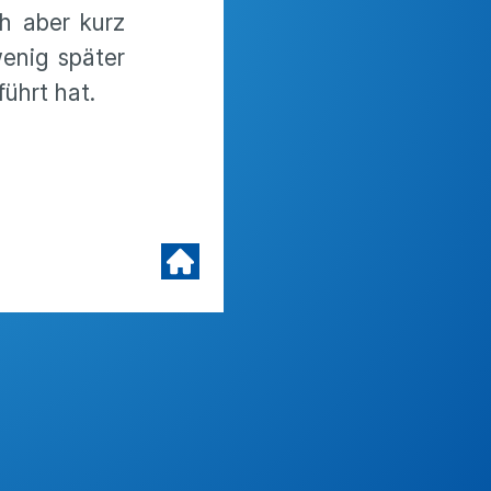
h aber kurz
enig später
ührt hat.