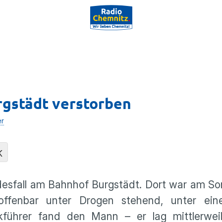
rgstädt verstorben
er
K
Todesfall am Bahnhof Burgstädt. Dort war am 
, offenbar unter Drogen stehend, unter ein
okführer fand den Mann – er lag mittlerwe